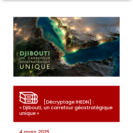
[Décryptage IHEDN] :
« Djibouti, un carrefour géostratégique
unique »
4 mars 2025