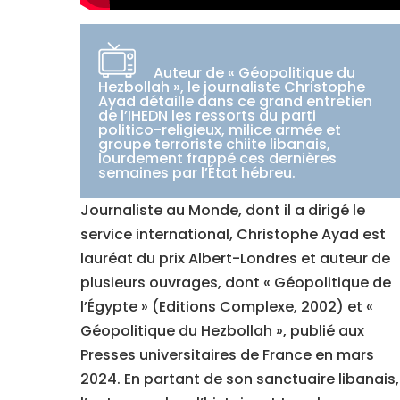
Auteur de « Géopolitique du
Hezbollah », le journaliste Christophe
Ayad détaille dans ce grand entretien
de l’IHEDN les ressorts du parti
politico-religieux, milice armée et
groupe terroriste chiite libanais,
lourdement frappé ces dernières
semaines par l’État hébreu.
Journaliste au Monde, dont il a dirigé le
service international, Christophe Ayad est
lauréat du prix Albert-Londres et auteur de
plusieurs ouvrages, dont « Géopolitique de
l’Égypte » (Editions Complexe, 2002) et «
Géopolitique du Hezbollah », publié aux
Presses universitaires de France en mars
2024. En partant de son sanctuaire libanais,