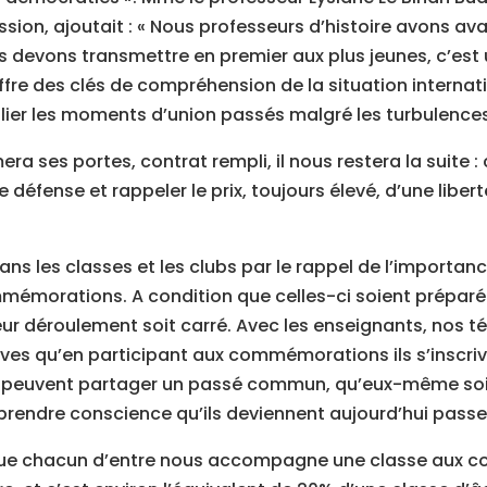
ion, ajoutait : « Nous professeurs d’histoire avons ava
us devons transmettre en premier aux plus jeunes, c’est
offre des clés de compréhension de la situation internat
ier les moments d’union passés malgré les turbulences
ra ses portes, contrat rempli, il nous restera la suite :
 défense et rappeler le prix, toujours élevé, d’une liber
ns les classes et les clubs par le rappel de l’importanc
mémorations. A condition que celles-ci soient préparé
leur déroulement soit carré. Avec les enseignants, nos
lèves qu’en participant aux commémorations ils s’inscri
, peuvent partager un passé commun, qu’eux-même soie
ire prendre conscience qu’ils deviennent aujourd’hui pas
 Que chacun d’entre nous accompagne une classe aux