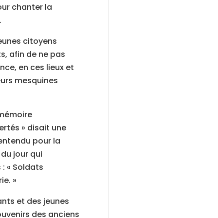
ur chanter la
.
eunes citoyens
s, afin de ne pas
ce, en ces lieux et
eurs mesquines
 mémoire
rtés » disait une
entendu pour la
 du jour qui
 : « Soldats
ie. »
ants et des jeunes
souvenirs des anciens