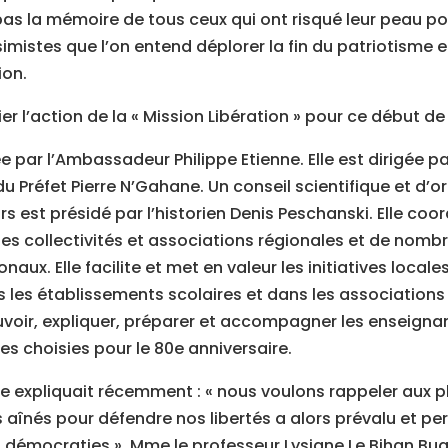
as la mémoire de tous ceux qui ont risqué leur peau pour
imistes que l’on entend déplorer la fin du patriotisme e
ion.
r l’action de la « Mission Libération » pour ce début d
e par l’Ambassadeur Philippe Etienne. Elle est dirigée p
Préfet Pierre N’Gahane. Un conseil scientifique et d’or
 est présidé par l’historien Denis Peschanski. Elle coo
les collectivités et associations régionales et de nomb
naux. Elle facilite et met en valeur les initiatives locales
es établissements scolaires et dans les associations 
oir, expliquer, préparer et accompagner les enseignant
s choisies pour le 80e anniversaire.
 expliquait récemment : « nous voulons rappeler aux 
aînés pour défendre nos libertés a alors prévalu et per
 démocraties ». Mme le professeur Lysiane Le Bihan Bu