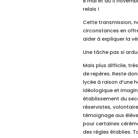
8 mai et du 11 novembr
relais !
Cette transmission, n
circonstances en offr
aider à expliquer la vé
Une tâche pas si ardue
Mais plus difficile, t
de repères. Reste donc
lycée à raison d’une h
idéologique et imagin
établissement du seco
réservistes, volontai
témoignage aux élève
pour certaines cérémon
des règles établies. T