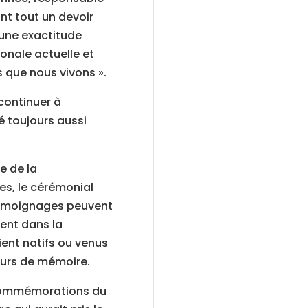
nt tout un devoir
 une exactitude
ionale actuelle et
 que nous vivons ».
 continuer à
té toujours aussi
e de la
es, le cérémonial
 témoignages peuvent
vent dans la
nt natifs ou venus
seurs de mémoire.
 commémorations du