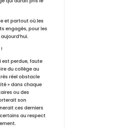
e qui aurait pris le
e et partout où les
ts engagés, pour les
 aujourd’hui.
!
i est perdue, faute
ire du collège au
très réel obstacle
rité » dans chaque
aires ou des
rterait son
erait ces derniers
 certains au respect
sement.