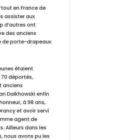
rtout en France de
es assister aux
 d’autres ont
ive des anciens
le de porte-drapeaux
jeunes étaient
 70 déportés,
t anciens
n Daikhowski enfin
honneur, à 98 ans,
rancy et avoir servi
comme agent de
ns. Ailleurs dans les
es, nous avons pu les