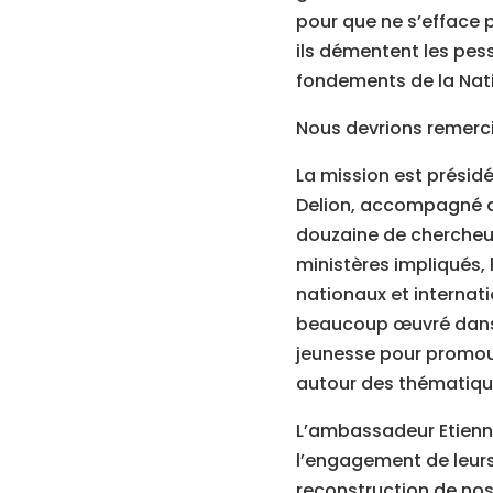
pour que ne s’efface p
ils démentent les pess
fondements de la Nat
Nous devrions remercie
La mission est présidé
Delion, accompagné du 
douzaine de chercheurs
ministères impliqués, 
nationaux et internatio
beaucoup œuvré dans l
jeunesse pour promouv
autour des thématique
L’ambassadeur Etienne
l’engagement de leurs 
reconstruction de nos