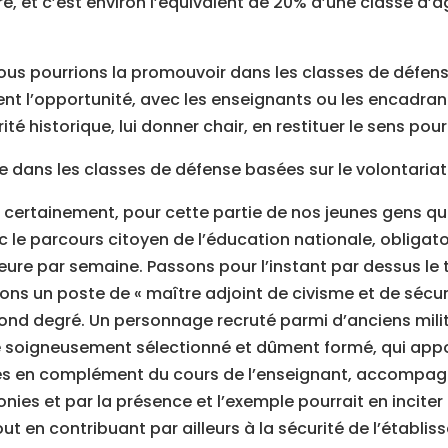
e, et c’est environ l’équivalent de 20% d’une classe d’âg
ous pourrions la promouvoir dans les classes de défens
ent l’opportunité, avec les enseignants ou les encadran
rité historique, lui donner chair, en restituer le sens pour
 dans les classes de défense basées sur le volontariat 
rès certainement, pour cette partie de nos jeunes gens qu
 le parcours citoyen de l’éducation nationale, obligato
eure par semaine. Passons pour l’instant par dessus le 
ons un poste de « maître adjoint de civisme et de sécu
nd degré. Un personnage recruté parmi d’anciens milit
re soigneusement sélectionné et dûment formé, qui appo
s en complément du cours de l’enseignant, accompagn
ies et par la présence et l’exemple pourrait en inciter
out en contribuant par ailleurs à la sécurité de l’établis