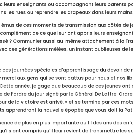
ec leurs enseignants ou accompagnant leurs parents po
dans les rues ou reprendre les drapeaux dans leurs mains
émus de ces moments de transmission aux côtés de j
n complément de ce que leur ont appris leurs enseignant
passé ? Communier aussi au même attachement à la Fran
ec ces générations mêlées, un instant oublieuses de l
de ces journées spéciales d’apprentissage du devoir de
merci aux gens qui se sont battus pour nous et nos libe
 Cette année, je gage que beaucoup de ces jeunes ont 
e de l’ordre du jour signé par le Général De Lattre. Ordre
r de la victoire est arrivé. » et se termine par ces mots
ts apprendront la nouvelle épopée que vous doit la Patr
ence de plus en plus importante au fil des ans des enf
u’ils ont compris qu’il leur revient de transmettre les 