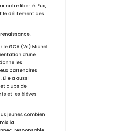
 notre liberté. Eux,
t le délitement des
e renaissance.
ar le GCA (2s) Michel
ientation d’une
rdonne les
reux partenaires
. Elle a aussi
et clubs de
s et les élèves
plus jeunes combien
mis la
annec, responsable