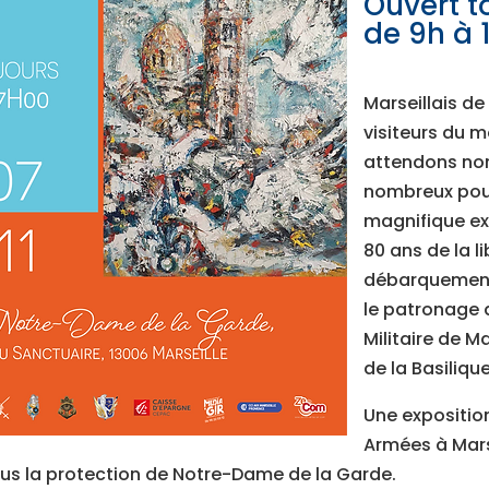
Ouvert to
de 9h à 
Marseillais d
visiteurs du 
attendons no
nombreux pour
magnifique ex
80 ans de la l
débarquement
le patronage 
Militaire de M
de la Basilique
Une expositio
Armées à Marse
ous la protection de Notre-Dame de la Garde.