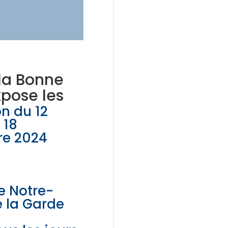
la Bonne
xpose les
on du 12
 18
e 2024
e Notre-
 la Garde