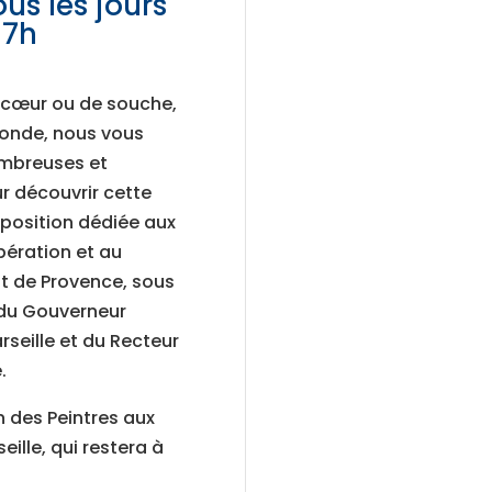
us les jours
17h
e cœur ou de souche,
monde, nous vous
mbreuses et
 découvrir cette
position dédiée aux
ibération et au
 de Provence, sous
du Gouverneur
arseille et du Recteur
.
n des Peintres aux
ille, qui restera
à