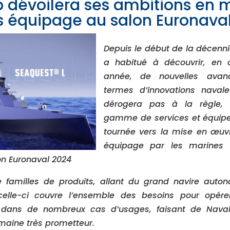
 dévoilera ses ambitions en 
s équipage au salon Euronava
Depuis le début de la décenn
a habitué à découvrir, en
année, de nouvelles ava
termes d’innovations naval
dérogera pas à la règle, 
gamme de services et équip
tournée vers la mise en œuv
équipage par les marines m
on Euronaval 2024
familles de produits, allant du grand navire aut
celle-ci couvre l’ensemble des besoins pour opére
dans de nombreux cas d’usages, faisant de Naval
aine très prometteur.