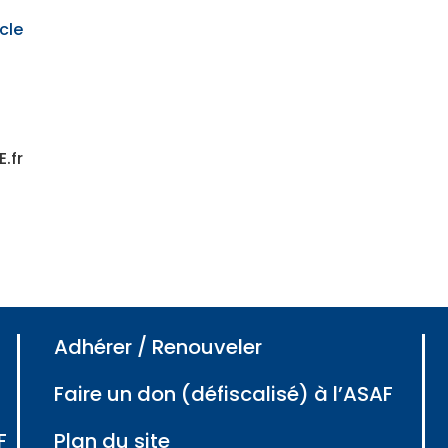
icle
.fr
Adhérer / Renouveler
Faire un don (défiscalisé) à l’ASAF
F
Plan du site